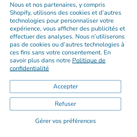
Nous et nos partenaires, y compris
Shopify, utilisons des cookies et d’autres
La personne résiliente sait qu’elle ne
technologies pour personnaliser votre
expérience, vous afficher des publicités et
reviendra pas exactement comme avant.
effectuer des analyses. Nous n’utiliserons
Comme le dit Boris Cyrulnik, elle fait face à
pas de cookies ou d’autres technologies à
l’adversité et tente de renaître malgré la
ces fins sans votre consentement. En
maladie. Mais la résilience n’est pas
savoir plus dans notre
Politique de
seulement une ou plusieurs capacités que
confidentialité
nous avons au plus profond de nous ; C’est
Accepter
une force sociale. La personne résiliente
bénéficie souvent de tuteurs de résilience qui
Refuser
l’accompagneront dans son processus de
développement.
Gérer vos préférences