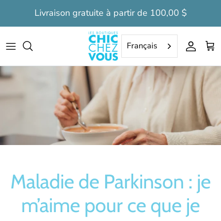
Aller
Livraison gratuite à partir de 100,00 $
au
contenu
Hauts
Hauts
Combinaisons de jour
Liquidation: Femmes
Français
Pantalons
Pantalons
Combinaisons longues de nuit
Liquidation: Hommes
Capris
Bermudas
Combinaisons courtes de nuit
Robes
Chemises de nuit
Robes de nuit
Combinaisons
Combinaisons
Camisoles
Maladie de Parkinson : je
Camisole
Bas/Chaussettes
m’aime pour ce que je
Liseuse
Pantoufles