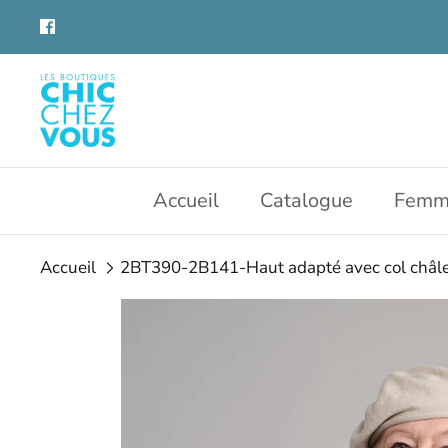
Aller
au
contenu
Accueil
Catalogue
Femm
Accueil
2BT390-2B141-Haut adapté avec col châl