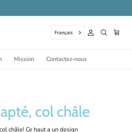
Français
Compte
Rechercher
Panier
n
Mission
Contactez-nous
apté, col châle
 col châle! Ce haut a un design