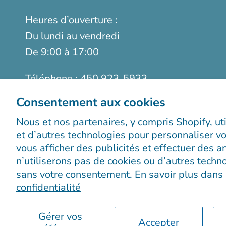
Heures d’ouverture :
Du lundi au vendredi
De 9:00 à 17:00
Téléphone :
450 923-5933
Sans frais :
1-888-923-9366
Consentement aux cookies
Télécopieur :
514 899-5952
Nous et nos partenaires, y compris Shopify, ut
et d’autres technologies pour personnaliser vo
vous afficher des publicités et effectuer des 
n’utiliserons pas de cookies ou d’autres techno
sans votre consentement. En savoir plus dans
confidentialité
© 2026
Boutiques Chic chez vous
.
Propulsé par Shopif
Gérer vos
Accepter