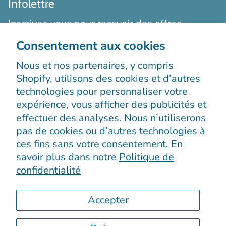
Infolettre
Inscrivez-vous pour recevoir des offres
exclusives, des histoires originales, des
Consentement aux cookies
événements et bien plus encore.
Nous et nos partenaires, y compris
Shopify, utilisons des cookies et d’autres
technologies pour personnaliser votre
expérience, vous afficher des publicités et
effectuer des analyses. Nous n’utiliserons
pas de cookies ou d’autres technologies à
S’enregistrer
ces fins sans votre consentement. En
savoir plus dans notre
Politique de
confidentialité
Accepter