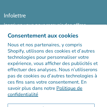
Infolettre
Inscrivez-vous pour recevoir des offres
exclusives, des histoires originales, des
Consentement aux cookies
événements et bien plus encore.
Nous et nos partenaires, y compris
Shopify, utilisons des cookies et d’autres
technologies pour personnaliser votre
expérience, vous afficher des publicités et
effectuer des analyses. Nous n’utiliserons
pas de cookies ou d’autres technologies à
S’enregistrer
ces fins sans votre consentement. En
savoir plus dans notre
Politique de
confidentialité