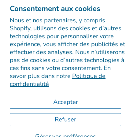
exclusives, des histoires originales, des
Consentement aux cookies
événements et bien plus encore.
Nous et nos partenaires, y compris
Shopify, utilisons des cookies et d’autres
technologies pour personnaliser votre
expérience, vous afficher des publicités et
effectuer des analyses. Nous n’utiliserons
pas de cookies ou d’autres technologies à
S’enregistrer
ces fins sans votre consentement. En
savoir plus dans notre
Politique de
confidentialité
Accepter
Refuser
© 2026
Boutiques Chic chez vous
.
Propulsé par Shopify
Gérer vos préférences