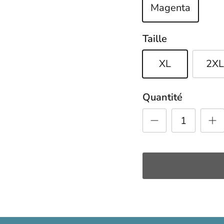
Magenta
Taille
XL
2X
Quantité