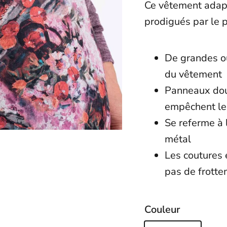
Ce vêtement adapt
prodigués par le 
De grandes ou
du vêtemen
Panneaux dou
empêchent le 
Se referme à 
métal
Les coutures 
pas de frotte
Couleur