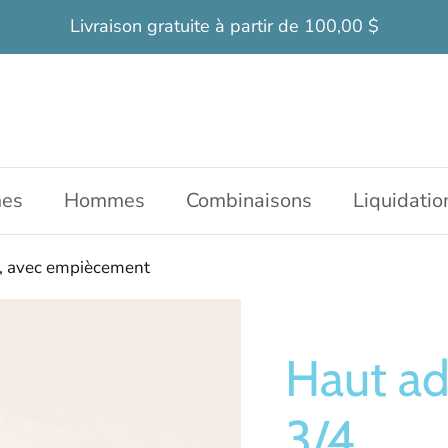
Livraison gratuite à partir de 100,00 $
es
Hommes
Combinaisons
Liquidatio
, avec empiècement
Haut a
3/4