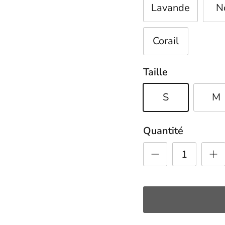
Lavande
N
Corail
Taille
S
M
Quantité