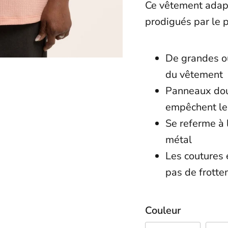
Ce vêtement adapt
prodigués par le 
De grandes ou
du vêtemen
Panneaux dou
empêchent le 
Se referme à 
métal
Les coutures 
pas de frotte
Couleur