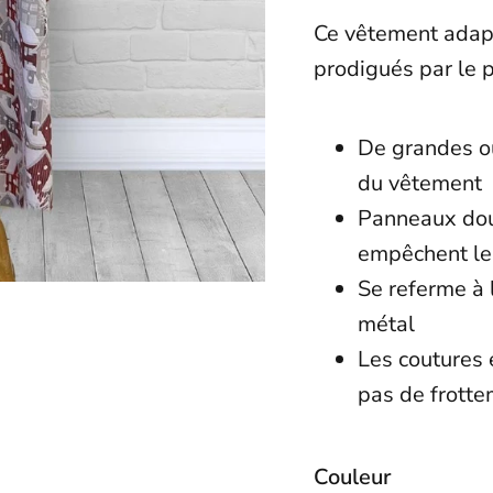
Ce vêtement adapt
prodigués par le 
De grandes ou
du vêtemen
Panneaux dou
empêchent le 
Se referme à 
métal
Les coutures 
pas de frotte
Couleur