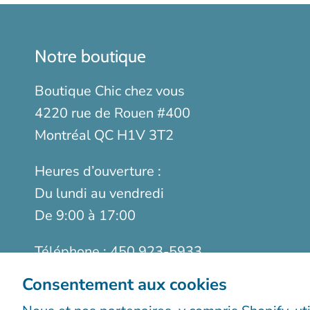
Notre boutique
Boutique Chic chez vous
4220 rue de Rouen #400
Montréal QC H1V 3T2
Heures d’ouverture :
Du lundi au vendredi
De 9:00 à 17:00
Téléphone :
450 923-5933
Sans frais :
1-888-923-9366
Consentement aux cookies
Télécopieur :
514 899-5952