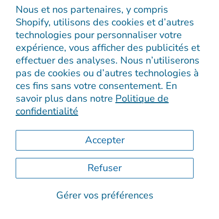
événements et bien plus encore.
Nous et nos partenaires, y compris
Shopify, utilisons des cookies et d’autres
technologies pour personnaliser votre
expérience, vous afficher des publicités et
effectuer des analyses. Nous n’utiliserons
pas de cookies ou d’autres technologies à
S’enregistrer
ces fins sans votre consentement. En
savoir plus dans notre
Politique de
confidentialité
Accepter
Refuser
© 2026
Boutiques Chic chez vous
.
Propulsé par Shopify
Gérer vos préférences