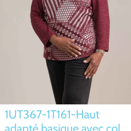
Bas/Chaussettes
Pantoufles
1UT367-1T161-Haut
adapté basique avec col