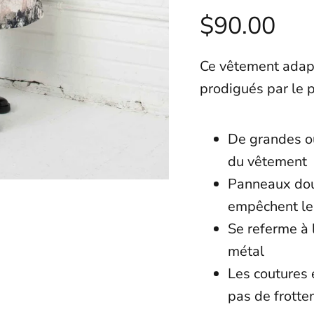
$90.00
Ce vêtement adapt
prodigués par le 
De grandes ou
du vêtemen
Panneaux dou
empêchent le 
Se referme à 
métal
Les coutures 
pas de frotte