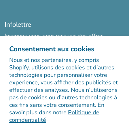
Infolettre
Inscrivez-vous pour recevoir des offres
exclusives, des histoires originales, des
Consentement aux cookies
événements et bien plus encore.
Nous et nos partenaires, y compris
Shopify, utilisons des cookies et d’autres
technologies pour personnaliser votre
expérience, vous afficher des publicités et
effectuer des analyses. Nous n’utiliserons
pas de cookies ou d’autres technologies à
S’enregistrer
ces fins sans votre consentement. En
savoir plus dans notre
Politique de
confidentialité