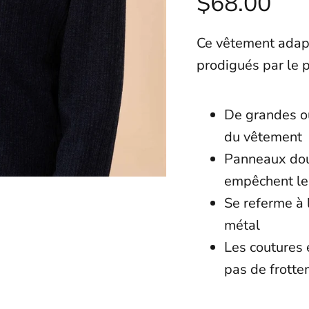
$68.00
Ce vêtement adapt
prodigués par le 
De grandes ou
du vêtemen
Panneaux dou
empêchent le 
Se referme à 
métal
Les coutures 
pas de frotte