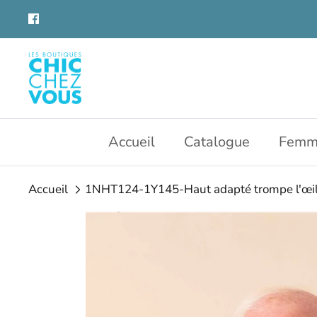
Aller
au
contenu
Accueil
Catalogue
Femm
Accueil
1NHT124-1Y145-Haut adapté trompe l'œi