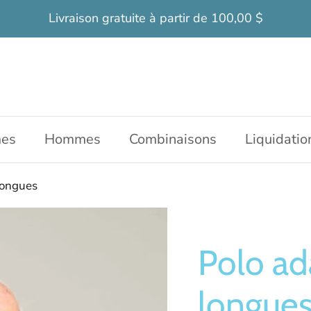
Livraison gratuite à partir de 100,00 $
es
Hommes
Combinaisons
Liquidatio
ongues
Polo a
longue