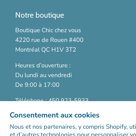
Notre boutique
Boutique Chic chez vous
4220 rue de Rouen #400
Montréal QC H1V 3T2
Heures d’ouverture :
Du lundi au vendredi
De 9:00 à 17:00
Téléphone :
450 923-5933
Sans frais :
1-888-923-9366
Consentement aux cookies
Télécopieur :
514 899-5952
Nous et nos partenaires, y compris Shopify, ut
et d’autres technologies pour personnaliser vo