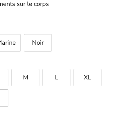
ments sur le corps
arine
Noir
M
L
XL
L