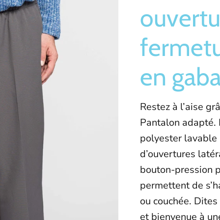
ouvertu
fermetu
en gaba
Restez à l’aise gr
Pantalon adapté. 
polyester lavable 
d’ouvertures latér
bouton-pression po
permettent de s’ha
ou couchée. Dites
et bienvenue à un