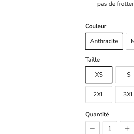
pas de frotte
Couleur
Anthracite
M
Taille
XS
S
2XL
3X
Quantité