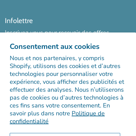
Infolettre
Inscrivez-vous pour recevoir des offres
exclusives, des histoires originales, des
Consentement aux cookies
événements et bien plus encore.
Nous et nos partenaires, y compris
Shopify, utilisons des cookies et d’autres
technologies pour personnaliser votre
expérience, vous afficher des publicités et
effectuer des analyses. Nous n’utiliserons
pas de cookies ou d’autres technologies à
S’enregistrer
ces fins sans votre consentement. En
savoir plus dans notre
Politique de
confidentialité