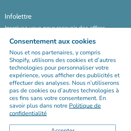
Infolettre
Inscrivez-vous pour recevoir des offres
exclusives, des histoires originales, des
Consentement aux cookies
événements et bien plus encore.
Nous et nos partenaires, y compris
Shopify, utilisons des cookies et d’autres
technologies pour personnaliser votre
expérience, vous afficher des publicités et
effectuer des analyses. Nous n’utiliserons
pas de cookies ou d’autres technologies à
S’enregistrer
ces fins sans votre consentement. En
savoir plus dans notre
Politique de
confidentialité
Accepter