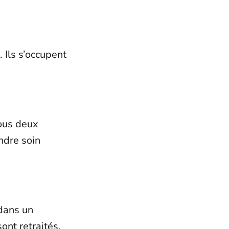
 Ils s’occupent
tous deux
ndre soin
 dans un
ont retraités,