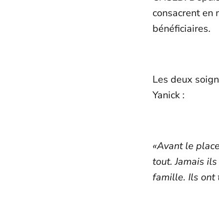
consacrent en 
bénéficiaires.
Les deux soigna
Yanick :
«Avant le plac
tout. Jamais il
famille. Ils on