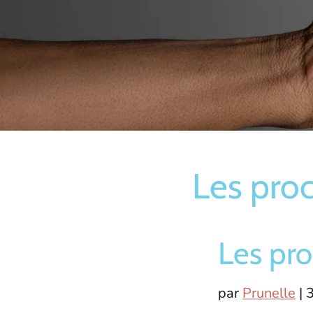
Les proc
Les pro
par
Prunelle
|