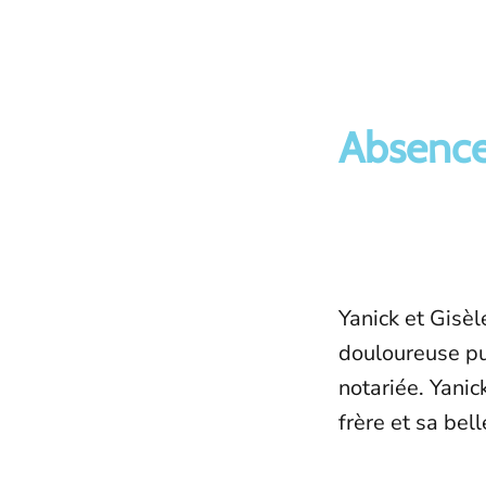
Absence
Yanick et Gisè
douloureuse pui
notariée. Yani
frère et sa bel