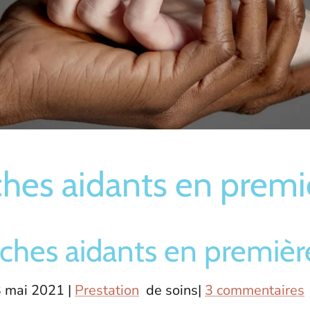
hes aidants en premi
ches aidants en premièr
3 mai 2021
|
Prestation
de soins|
3 commentaires