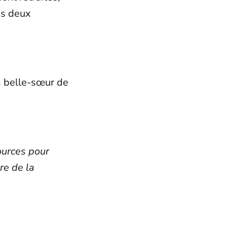
es deux
la belle-sœur de
ources pour
re de la